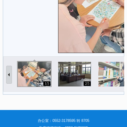
1/5
2/5
3
办公室：0552-3178595 转 8705