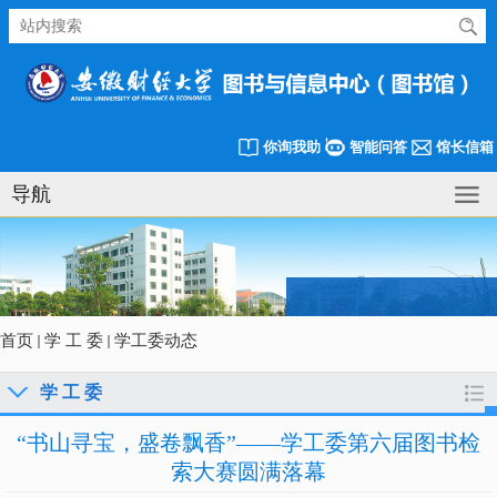
你询我助
智能问答
馆长信箱
导航
首页
学 工 委
学工委动态
学 工 委
“书山寻宝，盛卷飘香”——学工委第六届图书检
索大赛圆满落幕