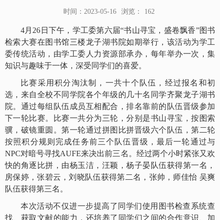
时间：2023-05-16
浏览：
162
4月26日下午，
学工委
第六届
“书山寻宝，盛卷飘香”图书
检索大赛
在图书馆三楼龙
子
湖书院
如期举行，该活动为学工
委传统活动，由学工委人力资源部承办，每年举办一次，集
知识与趣味于一体，深受同学们的喜爱
。
比赛采用积分淘汰制，一共十个队伍
，经过报名和初
选，来自全校不同学院各个年级的几十名同学齐聚龙子湖书
院
。通过每组队伍成员互相配合，排名靠前的队伍晋级参加
下一轮比赛。比赛一共分为三轮，分别是书山寻宝，按图索
骥，破镜重圆。第一轮通过拼图比拼晋级六个队伍，第二轮
按照积分规则完成任务前三个队伍晋级，最后一轮通过与
NPC对暗号寻找AUFE来决出前三名。经过两个小时
紧张又欢
快
的角逐比拼，由杨玉洁，汪颖，杨子晏队伍获得第一名，
房保婷，张碧云，刘晓队伍获得第二名，张帅，师佳怡
吴爽
队伍获得第三名。
本次活动不仅进一步提高了同学们使用图书检查系统查
找、获取文献的能力，还
培养了同学们之间的合作意识、加