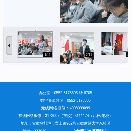
1/11
2/11
3/
办公室：0552-3178595 转 8705
数字资源咨询：0552-3178385
无线网络报修：4008099099
有线网络报修：3173007（东校）3111174（西校/老校）
地址：安徽省蚌埠市曹山路962号安徽财经大学东校区