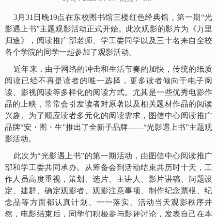
3月31日晚19点在东校图书馆三楼红色经典馆，第一期
“光
影遇上书”主题观影活动正式开始。此次观影的影片为
《万里
归途》，
阅读推广部老师、学工委同学以及三十名来自全校
各个学院的同学一起参加了观影活动。
近年来，由于网络的冲击和生活节奏的加快，传统的纸质
阅读已经不再是读者的唯一选择，更多读者倾向于电子阅
读、影视阅读等多样化的阅读方式。尤其是一些优秀电影作
品的上映，常常会引发读者对原著以及相关题材作品的阅读
兴趣。为了顺应读者多元化的阅读需求，图信中心阅读推广
品牌
“安・图・生”推出了全新子品牌——“光影遇上书”主题观
影活动。
此次为
“光影遇上书”的第一期活动，由图信中心阅读推广
部和学工委共同承办。从筹备会到活动结束共历时十天，工
作人员高度重视，策划、选片、主讲人、影片讲稿、问题设
定、建群、确定观影者、观影注意事项、制作纪念票根、纪
念品等方面都认真计划、一一落实。
活动当天观影秩序井
然，电影结束后，同学们积极参与影评讨论，发表自己在本