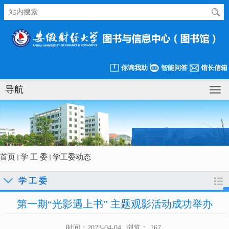
你询我助
智能问答
馆长信箱
导航
首页
学 工 委
学工委动态
学 工 委
第一期“光影遇上书” 主题观影活动成功举办
时间：2023-04-04
浏览：
167